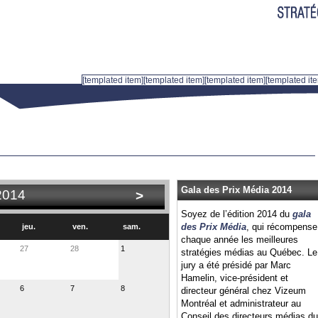
[templated item]
[templated item]
[templated item]
[templated it
Gala des Prix Média 2014
2014
>
Soyez de l’édition 2014 du
gala
des Prix Média
, qui récompense
jeu.
ven.
sam.
chaque année les meilleures
27
28
1
stratégies médias au Québec. Le
jury a été présidé par Marc
Hamelin, vice-président et
6
7
8
directeur général chez Vizeum
Montréal et administrateur au
Conseil des directeurs médias du