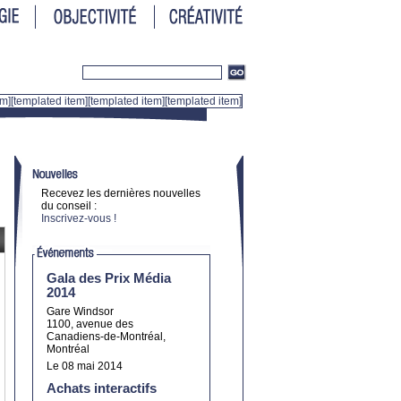
em]
[templated item]
[templated item]
[templated item]
Recevez les dernières nouvelles
du conseil :
Inscrivez-vous !
Gala des Prix Média
2014
Gare Windsor
1100, avenue des
Canadiens-de-Montréal,
Montréal
Le 08 mai 2014
Achats interactifs