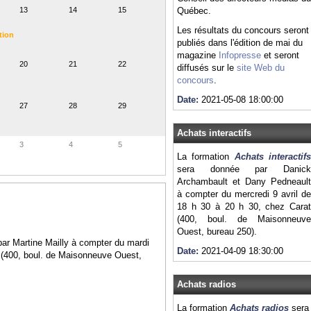
13
14
15
Québec.
Les résultats du concours seront
tion
publiés dans l'édition de mai du
magazine
Infopresse
et seront
20
21
22
diffusés sur le
site Web du
concours
.
Date:
2021-05-08 18:00:00
27
28
29
Achats interactifs
3
4
5
La formation
Achats interactif
sera donnée par Danick
Archambault et Dany Pedneault
à compter du mercredi 9 avril de
18 h 30 à 20 h 30, chez Carat
(400, boul. de Maisonneuve
Ouest, bureau 250).
ar Martine Mailly à compter du mardi
Date:
2021-04-09 18:30:00
 (400, boul. de Maisonneuve Ouest,
Achats radios
La formation
Achats radios
sera