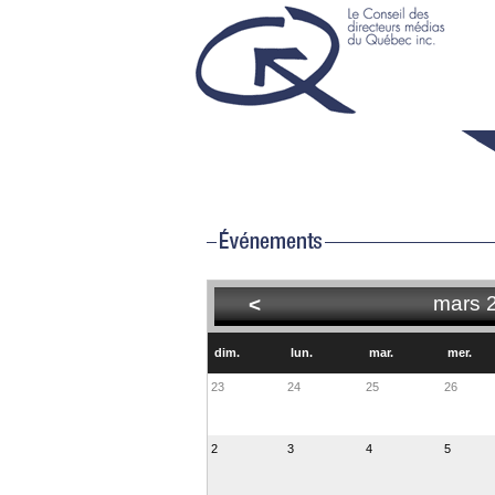
mars 
<
dim.
lun.
mar.
mer.
23
24
25
26
2
3
4
5