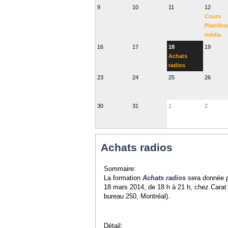
9
10
11
12
Cours
Planifica
média
16
17
18
19
Achats
radios
23
24
25
26
30
31
1
2
Achats radios
Sommaire:
La formation
Achats radios
sera donnée p
18 mars 2014, de 18 h à 21 h, chez Carat
bureau 250, Montréal).
Détail: