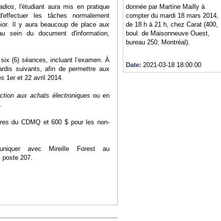
adios
, l'étudiant aura mis en pratique
donnée par Martine Mailly à
'effectuer les tâches normalement
compter du mardi 18 mars 2014,
nior. Il y aura beaucoup de place aux
de 18 h à 21 h, chez Carat (400,
au sein du document d'information,
boul. de Maisonneuve Ouest,
bureau 250, Montréal).
e six (6) séances, incluant l’examen. À
Date:
2021-03-18 18:00:00
ardis suivants, afin de permettre aux
es 1er et 22 avril 2014.
uction aux achats électroniques
ou en
.
res du CDMQ et 600 $ pour les non-
uniquer avec Mireille Forest au
 poste 207.