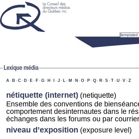
[templated 
A
-
B
-
C
-
D
-
E
-
F
-
G
-
H
-
I
-
J
-
L
-
M
-
N
-
O
-
P
-
Q
-
R
-
S
-
T
-
U
-
V
-
Z
nétiquette (internet)
(netiquette)
Ensemble des conventions de bienséance
comportement desinternautes dans le ré
échanges dans les forums ou par courrier
niveau d’exposition
(exposure level)