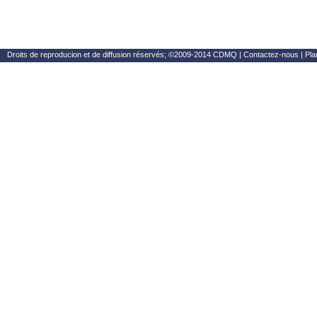
Droits de reproducion et de diffusion réservés; ©2009-2014 CDMQ |
Contactez-nous
|
Pla